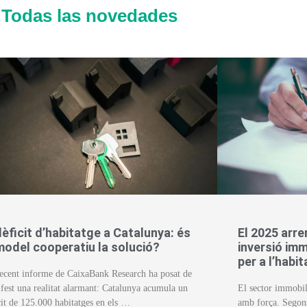
Todas las novedades
dèficit d’habitatge a Catalunya: és
El 2025 arr
model cooperatiu la solució?
inversió imm
per a l’habi
ecent informe de CaixaBank Research ha posat de
fest una realitat alarmant: Catalunya acumula un
El sector immobil
cit de 125.000 habitatges en els …
amb força. Segons