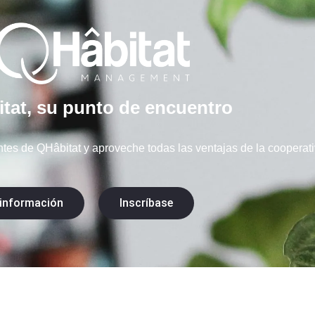
tat, su punto de encuentro
tes de QHâbitat y aproveche todas las ventajas de la cooperati
información
Inscríbase