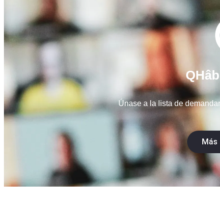
QHâbi
Únase a la lista de demandan
Más 