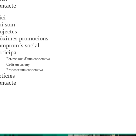
ntacte
ici
ui som
ojectes
òximes promocions
mpromís social
rticipa
Fer-me soci d’una cooperativa
Cedir un terreny
Proposar una cooperativa
tícies
ntacte