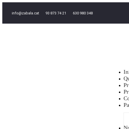
info@zabala.cat
93 873 74 21
630 980 348
In
Q
Pr
Pr
Co
Pa
No