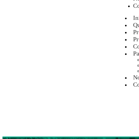
Co
In
Q
Pr
Pr
Co
Pa
No
Co