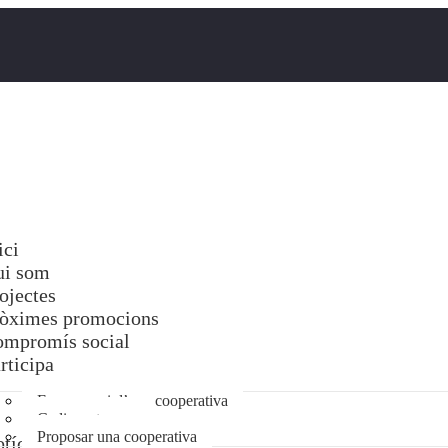
ici
ui som
ojectes
òximes promocions
mpromís social
rticipa
Fer-me soci d’una cooperativa
Cedir un terreny
Proposar una cooperativa
tícies