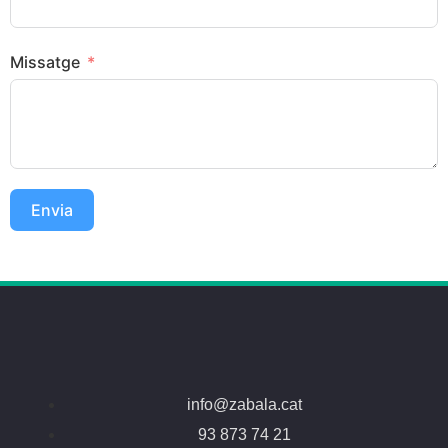
Missatge
Envia
info@zabala.cat
93 873 74 21