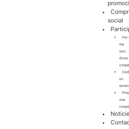
promoc
Compr
social
Partic
Fer-
me
soci
d’una
coope
Cedi
un
terren
Pro
una
coope
Notíci
Conta