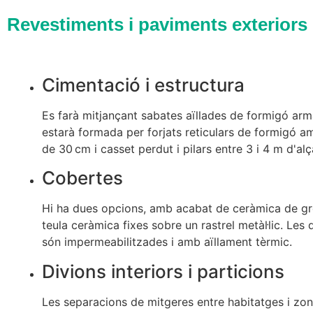
Revestiments i paviments exteriors
Cimentació i estructura
Es farà mitjançant sabates aïllades de formigó arma
estarà formada per forjats reticulars de formigó a
de 30 cm i casset perdut i pilars entre 3 i 4 m d'al
Cobertes
Hi ha dues opcions, amb acabat de ceràmica de gr
teula ceràmica fixes sobre un rastrel metàl·lic. Les
són impermeabilitzades i amb aïllament tèrmic.
Divions interiors i particions
Les separacions de mitgeres entre habitatges i zo