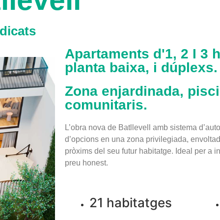
llevell
dicats
Apartaments d'1, 2 I 3 h
planta baixa, i dúplexs.
Zona enjardinada, pisc
comunitaris.
L’obra nova de Batllevell amb sistema d’aut
d’opcions en una zona privilegiada, envoltada
pròxims del seu futur habitatge. Ideal per a i
preu honest.
21 habitatges