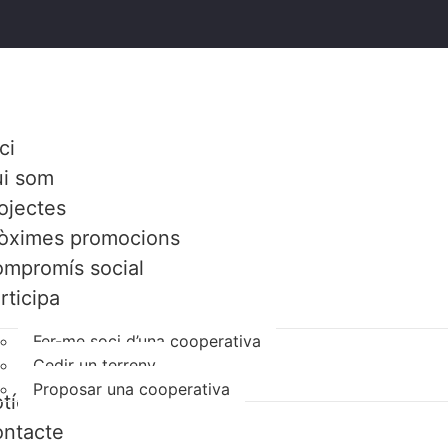
ci
i som
ojectes
òximes promocions
mpromís social
rticipa
Fer-me soci d’una cooperativa
Cedir un terreny
Proposar una cooperativa
tícies
ntacte