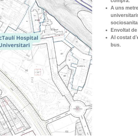
compra.
A uns metre
universitari
sociosanitar
Envoltat de
Al costat d
bus.