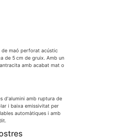
 de maó perforat acústic
ca de 5 cm de gruix. Amb un
 antracita amb acabat mat o
es d'alumini amb ruptura de
ar i baixa emissivitat per
llables automàtiques i amb
it.
ostres