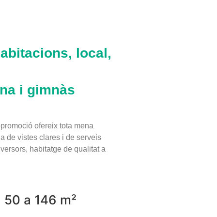
abitacions, local,
ina i gimnàs
opromoció ofereix tota mena
 de vistes clares i de serveis
nversors, habitatge de qualitat a
50 a 146 m²