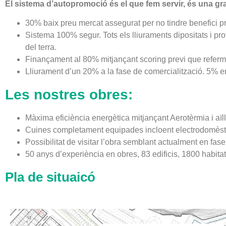
El sistema d’autopromoció és el que fem servir, és una gran
30% baix preu mercat assegurat per no tindre benefici pr
Sistema 100% segur. Tots els lliuraments dipositats i pro
del terra.
Finançament al 80% mitjançant scoring previ que referma
Lliurament d’un 20% a la fase de comercialització. 5% en
Les nostres obres:
Màxima eficiència energètica mitjançant Aerotèrmia i aï
Cuines completament equipades incloent electrodomèst
Possibilitat de visitar l’obra semblant actualment en fa
50 anys d’experiència en obres, 83 edificis, 1800 habitat
Pla de situaicó