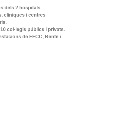
s dels 2
hospitals
s, clíniques i
centres
is.
 10 col·legis
públics i privats.
’estacions de
FFCC, Renfe i