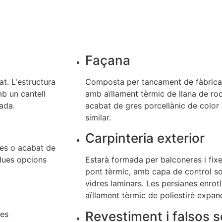
Façana
t. L'estructura
Composta per tancament de fàbrica
mb un cantell
amb aïllament tèrmic de llana de ro
çada.
acabat de gres porcellànic de color
similar.
Carpinteria exterior
es o acabat de
 dues opcions
Estarà formada per balconeres i fix
pont tèrmic, amb capa de control sol
vidres laminars. Les persianes enrot
aïllament tèrmic de poliestirè expand
Revestiment i falsos s
nes