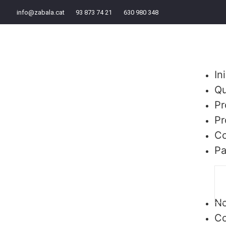
info@zabala.cat
93 873 74 21
630 980 348
Ini
Qu
Pr
Pr
Co
Pa
No
Co