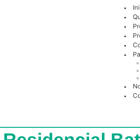
Ini
Qu
Pr
Pr
Co
Pa
No
Co