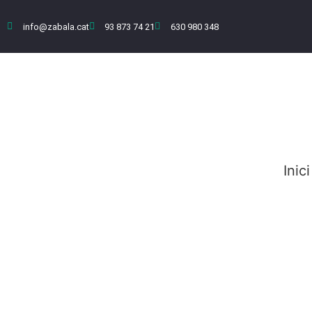
info@zabala.cat
93 873 74 21
630 980 348
Inici