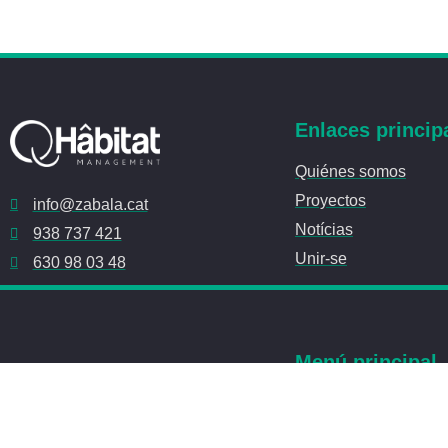
Enlaces princip
Quiénes somos
Proyectos
info@zabala.cat
Notícias
938 737 421
Unir-se
630 98 03 48
Menú principal
Qui som
info@zabala.cat
Projectes
93 873 74 21