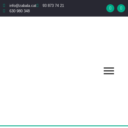
info@zabala.cat
93 873 74 21
630 980 348