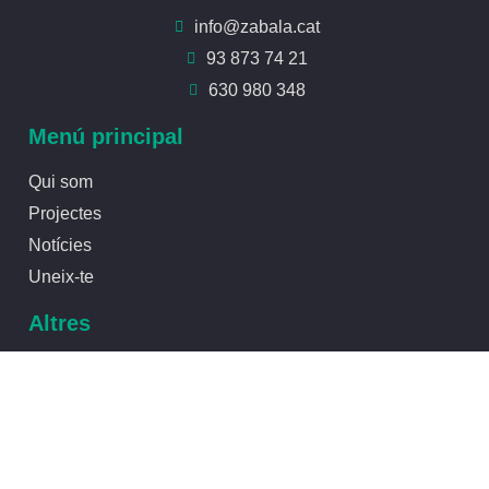
info@zabala.cat
93 873 74 21
630 980 348
Menú principal
Qui som
Projectes
Notícies
Uneix-te
Altres
Avís legal
Política de privacitat
Política de cookies