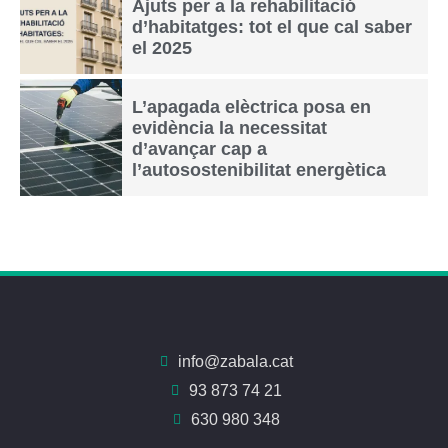
Ajuts per a la rehabilitació
d’habitatges: tot el que cal saber
el 2025
L’apagada elèctrica posa en
evidència la necessitat
d’avançar cap a
l’autosostenibilitat energètica
info@zabala.cat
93 873 74 21
630 980 348