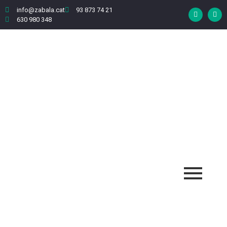
info@zabala.cat
93 873 74 21
630 980 348