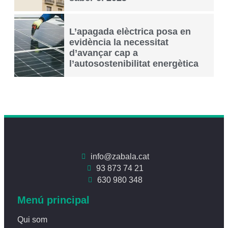
L’apagada elèctrica posa en
evidència la necessitat
d’avançar cap a
l’autosostenibilitat energètica
info@zabala.cat
93 873 74 21
630 980 348
Menú principal
Qui som