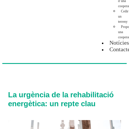
d’una
coopera
Cedir
un
terreny
Propo
una
coopera
Notície
Contact
La urgència de la rehabilitació
energètica: un repte clau