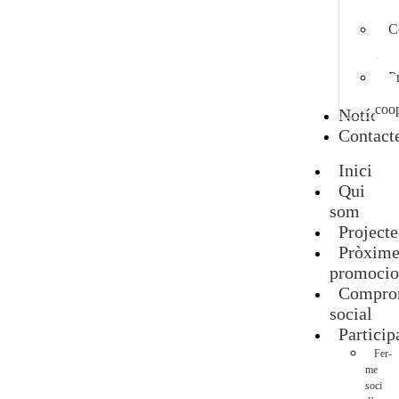
coop
C
un
terr
P
una
coop
Notície
Contact
Inici
Qui
som
Projecte
Pròxime
promocio
Compro
social
Particip
Fer-
me
soci