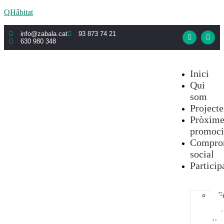
QHâbitat
info@zabala.cat
93 873 74 21
630 980 348
Inici
Qui
som
Projecte
Pròxime
promoci
Compro
social
Particip
F
me
soci
d’u