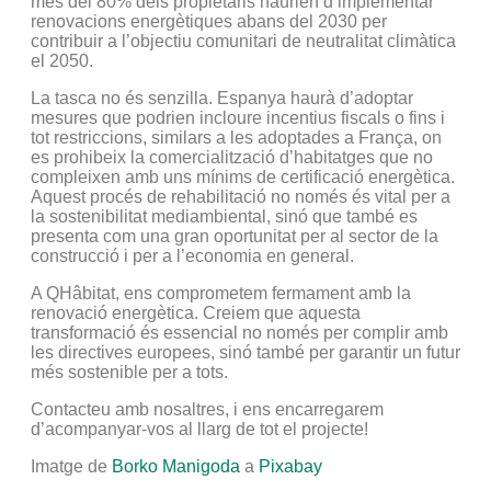
més del 80% dels propietaris haurien d’implementar
renovacions energètiques abans del 2030 per
contribuir a l’objectiu comunitari de neutralitat climàtica
el 2050.
La tasca no és senzilla. Espanya haurà d’adoptar
mesures que podrien incloure incentius fiscals o fins i
tot restriccions, similars a les adoptades a França, on
es prohibeix la comercialització d’habitatges que no
compleixen amb uns mínims de certificació energètica.
Aquest procés de rehabilitació no només és vital per a
la sostenibilitat mediambiental, sinó que també es
presenta com una gran oportunitat per al sector de la
construcció i per a l’economia en general.
A QHâbitat, ens comprometem fermament amb la
renovació energètica. Creiem que aquesta
transformació és essencial no només per complir amb
les directives europees, sinó també per garantir un futur
més sostenible per a tots.
Contacteu amb nosaltres, i ens encarregarem
d’acompanyar-vos al llarg de tot el projecte!
Imatge de
Borko Manigoda
a
Pixabay