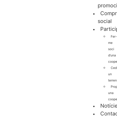
promoc
Compr
social
Partic
Fer-
me
soci
d’una
coope
Cedi
un
terren
Pro
una
coope
Notíci
Conta