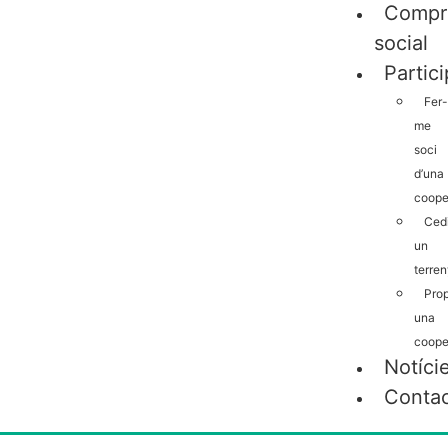
Compr
social
Partic
Fer-
me
soci
d’una
coope
Cedi
un
terren
Pro
una
coope
Notíci
Conta