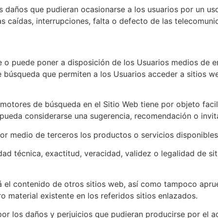
daños que pudieran ocasionarse a los usuarios por un uso 
 caídas, interrupciones, falta o defecto de las telecomunic
 o puede poner a disposición de los Usuarios medios de en
e búsqueda que permiten a los Usuarios acceder a sitios w
y motores de búsqueda en el Sitio Web tiene por objeto faci
e pueda considerarse una sugerencia, recomendación o invita
por medio de terceros los productos o servicios disponibles
ad técnica, exactitud, veracidad, validez o legalidad de si
á el contenido de otros sitios web, así como tampoco apru
ro material existente en los referidos sitios enlazados.
 los daños y perjuicios que pudieran producirse por el acc