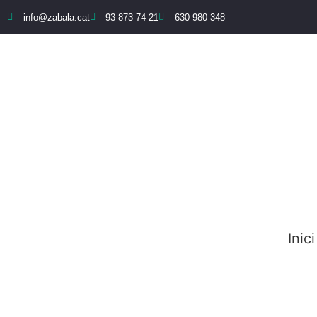
info@zabala.cat
93 873 74 21
630 980 348
Inici