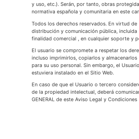
y uso, etc.). Serán, por tanto, obras protegid
normativa española y comunitaria en este cam
Todos los derechos reservados. En virtud de 
distribución y comunicación pública, incluid
finalidad comercial , en cualquier soporte y p
El usuario se compromete a respetar los derec
incluso imprimirlos, copiarlos y almacenarlos
para su uso personal. Sin embargo, el Usuario
estuviera instalado en el Sitio Web.
En caso de que el Usuario o tercero consider
de la propiedad intelectual, deberá comunic
GENERAL de este Aviso Legal y Condiciones 
VI. ACCIONES LEGALES, L
QHâbitat se reserva la facultad de presentar l
Contenidos, o por el incumplimiento de las p