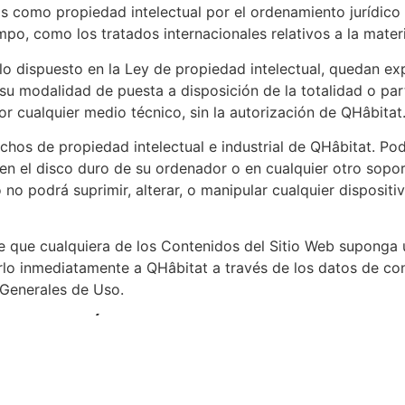
as como propiedad intelectual por el ordenamiento jurídico 
po, como los tratados internacionales relativos a la mater
lo dispuesto en la Ley de propiedad intelectual, quedan e
a su modalidad de puesta a disposición de la totalidad o pa
or cualquier medio técnico, sin la autorización de QHâbitat
hos de propiedad intelectual e industrial de QHâbitat. Pod
 en el disco duro de su ordenador o en cualquier otro sopo
 no podrá suprimir, alterar, o manipular cualquier disposi
e que cualquiera de los Contenidos del Sitio Web suponga 
arlo inmediatamente a QHâbitat a través de los datos de 
Generales de Uso.
EGISLACIÓN APLICABLE Y JURISDIC
as acciones civiles o penales que considere necesarias para
resentes Condiciones.