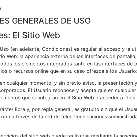
a
NES GENERALES DE USO
es: El Sitio Web
so (en adelante, Condiciones) es regular el acceso y la uti
o Web: la apariencia externa de las interfaces de pantall
 todos los elementos integrados tanto en las interfaces de
ios o recursos online que en su caso ofrezca a los Usuarios
 en cualquier momento, y sin previo aviso, la presentación 
ncorporados. El Usuario reconoce y acepta que en cualquie
lementos que se integran en el Sitio Web o acceder a ellos.
rácter libre y, por regla general, es gratuito sin que el U
nexión a través de la red de telecomunicaciones suministra
ervicios del sitio web puede realizarse mediante la suscripc